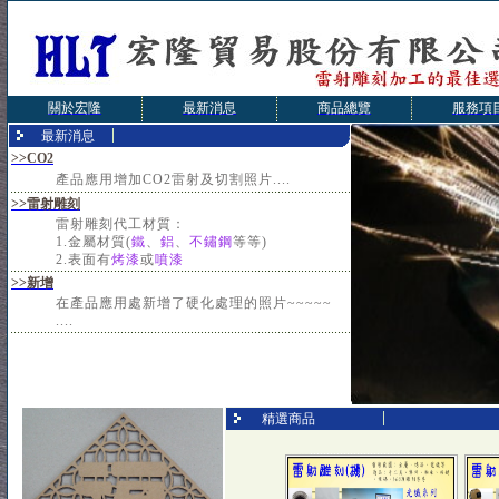
關於宏隆
最新消息
商品總覽
服務項
最新消息
>>CO2
產品應用增加CO2雷射及切割照片....
>>雷射雕刻
雷射雕刻代工材質：
1.金屬材質(
鐵
、
鋁
、
不鏽鋼
等等)
2.表面有
烤漆
或
噴漆
>>新增
在產品應用處新增了硬化處理的照片~~~~~
....
精選商品