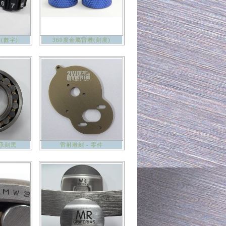
(數字)
360度金屬雷雕(刻度)
軸承刻黑
雷射雕刻 - 零件