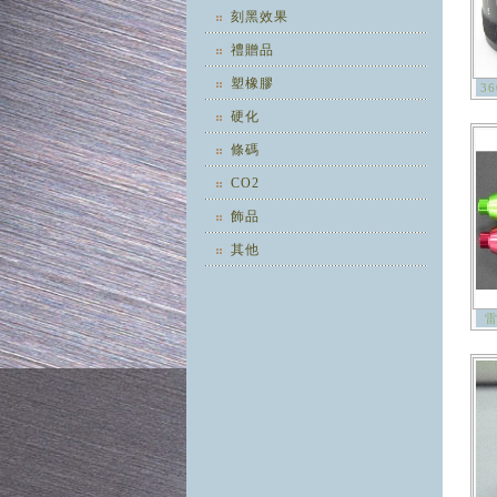
刻黑效果
禮贈品
塑橡膠
3
硬化
條碼
CO2
飾品
其他
雷