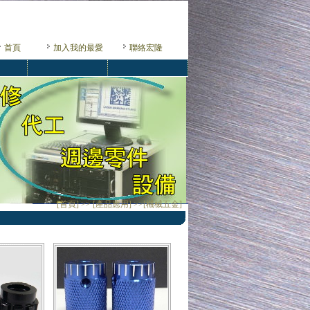
首頁
加入我的最愛
聯絡宏隆
[首頁] >> [產品應用] >>[機械五金]