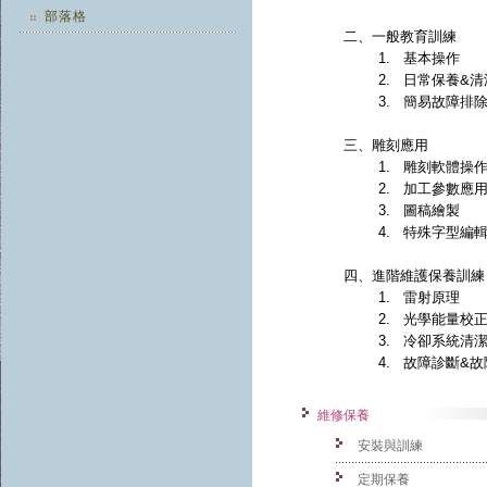
部落格
二、
一般教育訓練
1.
基本操作
2.
日常保養
&
清
3.
簡易故障排
三、
雕刻應用
1.
雕刻軟體操
2.
加工參數應
3.
圖稿繪製
4.
特殊字型編
四、
進階維護保養訓練
1.
雷射原理
2.
光學能量校
3.
冷卻系統清
4.
故障診斷
&
故
維修保養
安裝與訓練
定期保養