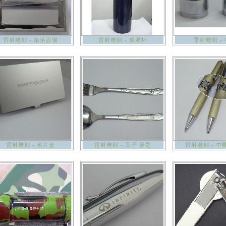
雷射雕刻 - 衛浴設備
雷射雕刻 - 保溫杯
雷射雕刻 -
雷射雕刻 - 名片盒
雷射雕刻 - 叉子 湯匙
雷射雕刻 - 中