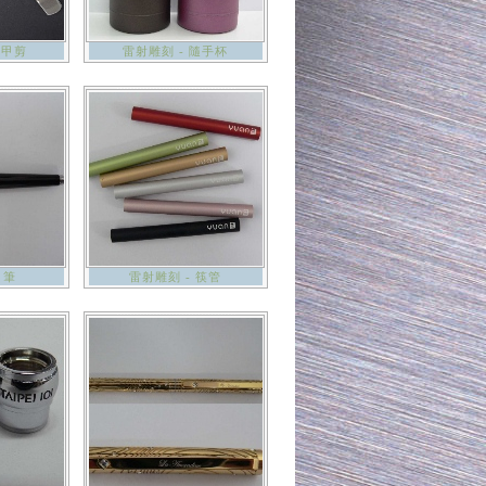
指甲剪
雷射雕刻 - 隨手杯
 筆
雷射雕刻 - 筷管