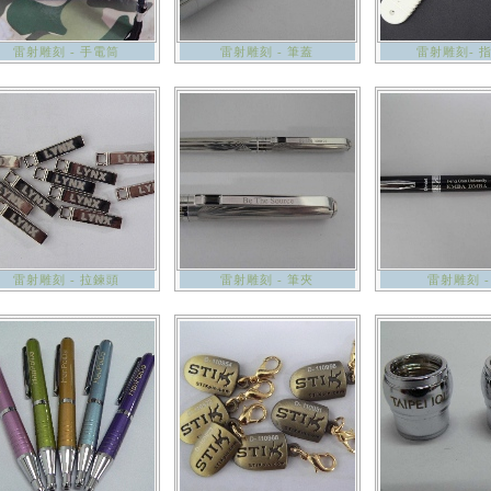
雷射雕刻 - 手電筒
雷射雕刻 - 筆蓋
雷射雕刻- 
雷射雕刻 - 拉鍊頭
雷射雕刻 - 筆夾
雷射雕刻 -