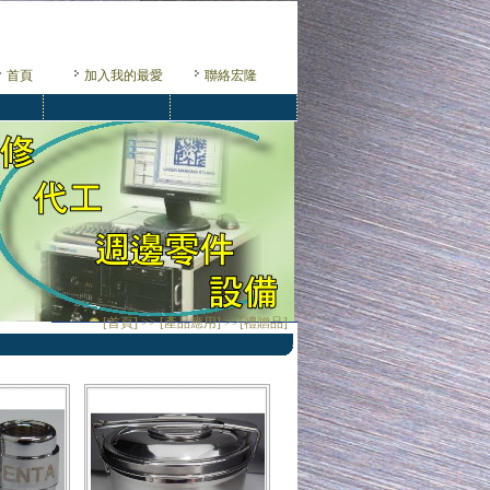
首頁
加入我的最愛
聯絡宏隆
[首頁] >> [產品應用] >>[禮贈品]