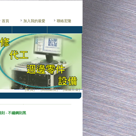
首頁
加入我的最愛
聯絡宏隆
[首頁] >> [商品總覽] >>[機械五金]
刻 - 不鏽鋼刻黑