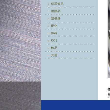
刻黑效果
禮贈品
塑橡膠
硬化
條碼
CO2
飾品
其他