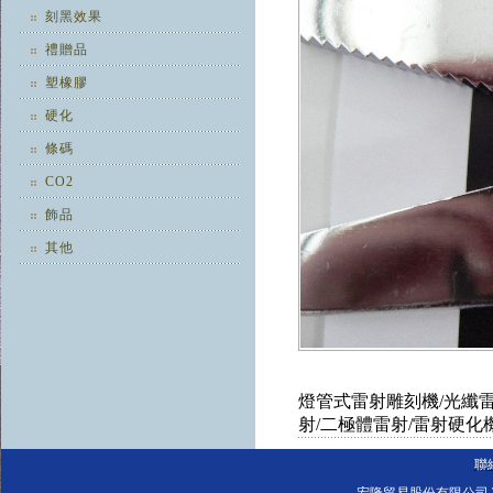
刻黑效果
禮贈品
塑橡膠
硬化
條碼
CO2
飾品
其他
燈管式雷射雕刻機/光纖雷射雕
射/二極體雷射/雷射硬化
聯